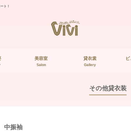
ポート！
要
美容室
貸衣裳
ビ
y
Salon
Gallery
その他貸衣装
中振袖