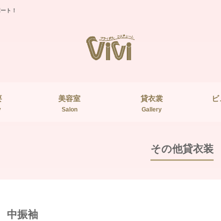
ポート！
要
美容室
貸衣裳
ビ
y
Salon
Gallery
その他貸衣装
中振袖